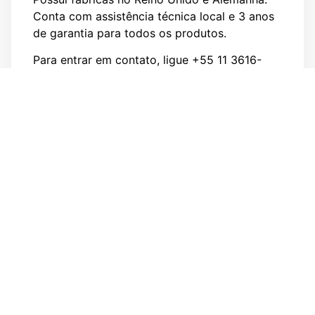
Conta com assistência técnica local e 3 anos
de garantia para todos os produtos.
Para entrar em contato, ligue +55 11 3616-
0150 ou envie um e-mail
para
atendimento@sptech.com
.
Facebook
Twitter
WhatsApp
Email
Categorias
Suporte Técnico
Perguntas Frequentes
Notícias
Indicadores