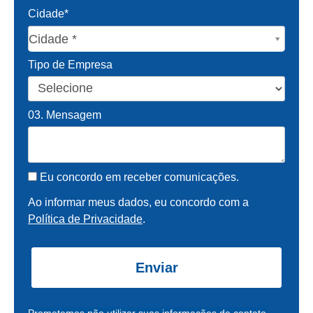
Cidade*
Cidade*
Cidade *
Tipo de Empresa
03. Mensagem
Eu concordo em receber comunicações.
Ao informar meus dados, eu concordo com a
Política de Privacidade
.
Enviar
Prometemos não utilizar suas informações de contato