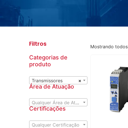
Filtros
Mostrando todos 
Categorias de
produto
Transmissores
×
Área de Atuação
Qualquer Área de Atuação
Certificações
Qualquer Certificação