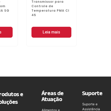
e
Transmissor para
com
Controle de
MA SG
Temperatura PMA CI
45
s
Leia mais
Áreas de
Suporte
rodutos e
Atuação
oluções
Suporte e
Assistência
Alimentos e