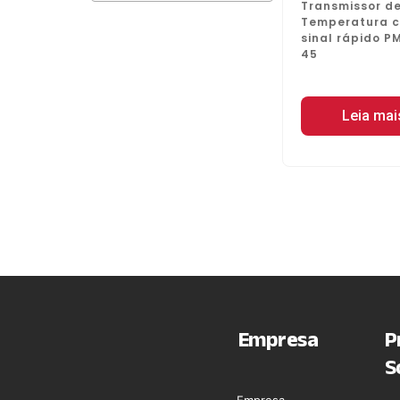
Transmissor d
Temperatura 
sinal rápido P
45
Leia mai
Empresa
P
S