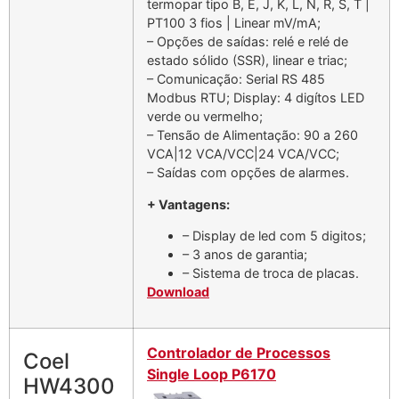
termopar tipo B, E, J, K, L, N, R, S, T |
PT100 3 fios | Linear mV/mA;
– Opções de saídas: relé e relé de
estado sólido (SSR), linear e triac;
– Comunicação: Serial RS 485
Modbus RTU; Display: 4 digítos LED
verde ou vermelho;
– Tensão de Alimentação: 90 a 260
VCA|12 VCA/VCC|24 VCA/VCC;
– Saídas com opções de alarmes.
+ Vantagens:
– Display de led com 5 digitos;
– 3 anos de garantia;
– Sistema de troca de placas.
Download
Controlador de Processos
Coel
Single Loop P6170
HW4300