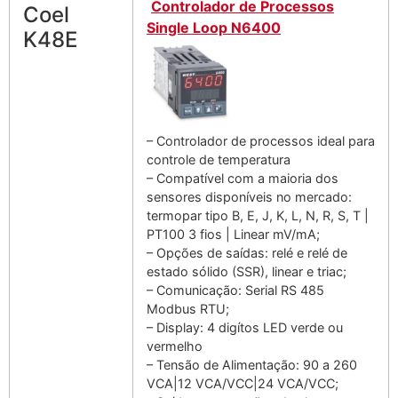
Controlador de Processos
Coel
Single Loop N6400
K48E
– Controlador de processos ideal para
controle de temperatura
– Compatível com a maioria dos
sensores disponíveis no mercado:
termopar tipo B, E, J, K, L, N, R, S, T |
PT100 3 fios | Linear mV/mA;
– Opções de saídas: relé e relé de
estado sólido (SSR), linear e triac;
– Comunicação: Serial RS 485
Modbus RTU;
– Display: 4 digítos LED verde ou
vermelho
– Tensão de Alimentação: 90 a 260
VCA|12 VCA/VCC|24 VCA/VCC;