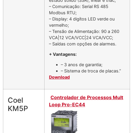
estado sólido (SSR), linear e triac;
– Comunicação: Serial RS 485
Modbus RTU;
– Display: 4 digítos LED verde ou
vermelho;
– Tensão de Alimentação: 90 a 260
VCA|12 VCA/VCC|24 VCA/VCC;
– Saídas com opções de alarmes.
+ Vantagens:
– 3 anos de garantia;
– Sistema de troca de placas.”
Download
Controlador de Processos Mult
Coel
Loop Pro-EC44
KM5P