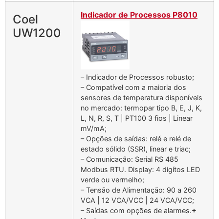
Indicador de Processos P8010
Coel
UW1200
– Indicador de Processos robusto;
– Compatível com a maioria dos
sensores de temperatura disponíveis
no mercado: termopar tipo B, E, J, K,
L, N, R, S, T | PT100 3 fios | Linear
mV/mA;
– Opções de saídas: relé e relé de
estado sólido (SSR), linear e triac;
– Comunicação: Serial RS 485
Modbus RTU. Display: 4 digítos LED
verde ou vermelho;
– Tensão de Alimentação: 90 a 260
VCA | 12 VCA/VCC | 24 VCA/VCC;
– Saídas com opções de alarmes.
+