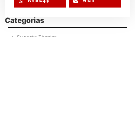
WhatsApp
Email
Categorias
Suporte Técnico
Perguntas Frequentes
Notícias
Indicadores
Dicas
Destaques
Controladores de temperatura
Contato